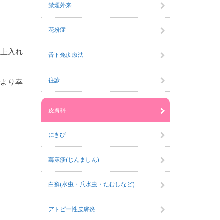
禁煙外来
花粉症
以上入れ
舌下免疫療法
往診
でより幸
皮膚科
にきび
蕁麻疹(じんましん)
白癬(水虫・爪水虫・たむしなど)
アトピー性皮膚炎