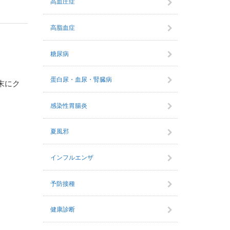
高血圧症
高脂血症
糖尿病
蛋白尿・血尿・腎臓病
末にク
感染性胃腸炎
夏風邪
インフルエンザ
予防接種
健康診断