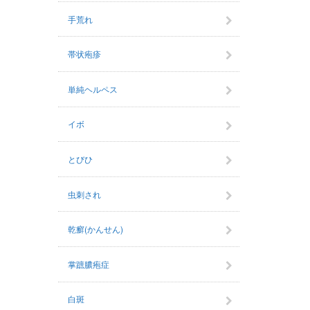
手荒れ
帯状疱疹
単純ヘルペス
イボ
とびひ
虫刺され
乾癬(かんせん)
掌蹠膿疱症
白斑