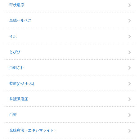
帯状疱疹
単純ヘルペス
イボ
とびひ
虫刺され
乾癬(かんせん)
掌蹠膿疱症
白斑
光線療法（エキシマライト）