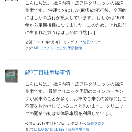
こんにちは。 福澤内科・皮フ科クリニックの福澤
良彦です。 沖縄でのはしか(麻疹)の流行後、全国的
にはしかの流行が拡大しています。 はしかは1978
年から定期接種になりました。このため、それ以前
に生まれた方々ははしかに自然 […]
公開日: 2018年5月9日
カテゴリー:
院長ブログ
タグ:
MRワクチン
,
はしか
,
予防接種
錦2丁目駐車場事情
こんにちは。 福澤内科・皮フ科クリニックの福澤
良彦です。 最近クリニック周辺のコインパーキン
グが満車のことが多く、お車でご来院の皆様にはご
不便をおかけしていることと思います。 クリニッ
クの開業当初は立体駐車場を利用してい […]
公開日: 2017年11月17日
カテゴリー:
院長ブログ
タグ:
伏見駅第1出口
,
錦2丁目駐車場事情