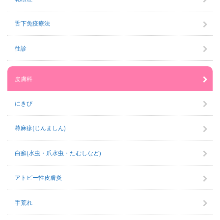
舌下免疫療法
往診
皮膚科
にきび
蕁麻疹(じんましん)
白癬(水虫・爪水虫・たむしなど)
アトピー性皮膚炎
手荒れ