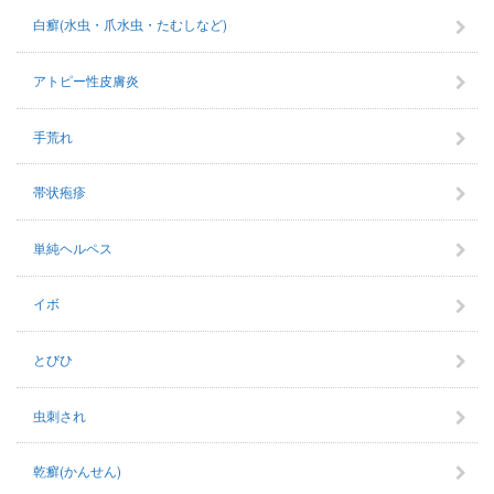
白癬(水虫・爪水虫・たむしなど)
アトピー性皮膚炎
手荒れ
帯状疱疹
単純ヘルペス
イボ
とびひ
虫刺され
乾癬(かんせん)