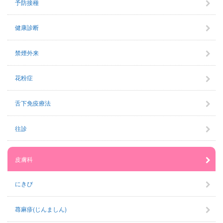
予防接種
健康診断
禁煙外来
花粉症
舌下免疫療法
往診
皮膚科
にきび
蕁麻疹(じんましん)