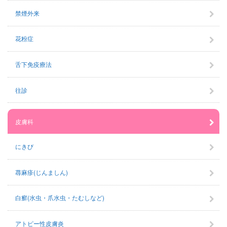
禁煙外来
花粉症
舌下免疫療法
往診
皮膚科
にきび
蕁麻疹(じんましん)
白癬(水虫・爪水虫・たむしなど)
アトピー性皮膚炎