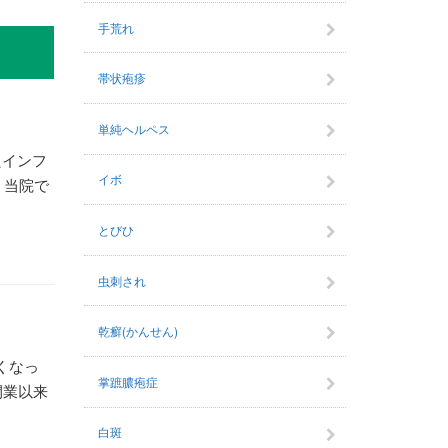
手荒れ
帯状疱疹
単純ヘルペス
たインフ
イボ
、当院で
とびひ
虫刺され
乾癬(かんせん)
くなっ
掌蹠膿疱症
開業以来
白斑