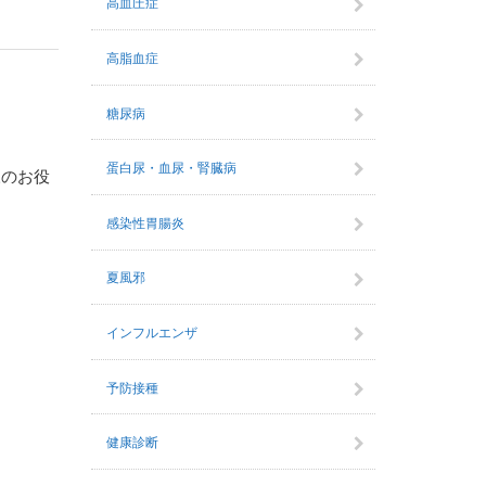
高血圧症
高脂血症
糖尿病
蛋白尿・血尿・腎臓病
様のお役
感染性胃腸炎
夏風邪
インフルエンザ
予防接種
健康診断