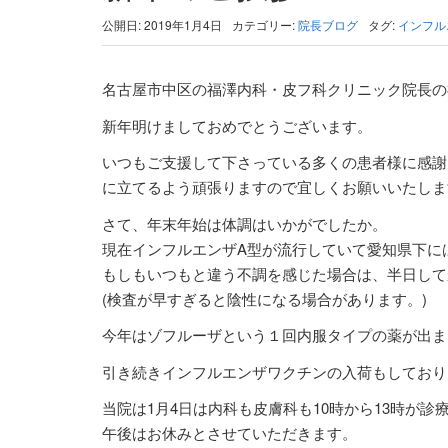
公開日: 2019年1月4日
カテゴリー:
院長ブログ
タグ:
インフル
名古屋市中区の福澤内科・皮フ科クリニック院長の
新年明けましておめでとうございます。
いつもご支援して下さっている多くの患者様に感謝
に立てるよう頑張りますので宜しくお願いいたしま
さて、年末年始は体調はいかがでしたか。
現在インフルエンザA型が流行していて愛知県下に
もしもいつもと違う不調を感じた場合は、半日して
(検査が早すぎると陰性になる場合があります。)
今年はゾフルーザという１回内服タイプの薬が出ま
引き続きインフルエンザワクチンの入荷もしており
当院は1月4日は内科も皮膚科も10時から13時が診
午後はお休みとさせていただきます。