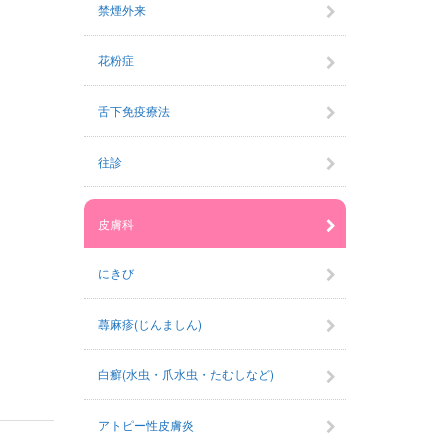
禁煙外来
花粉症
舌下免疫療法
往診
皮膚科
にきび
蕁麻疹(じんましん)
白癬(水虫・爪水虫・たむしなど)
アトピー性皮膚炎