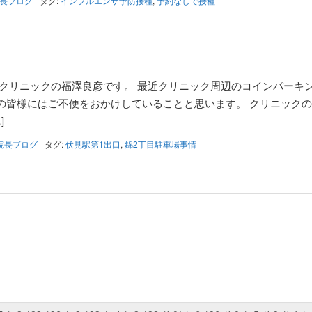
長ブログ
タグ:
インフルエンザ予防接種
,
予約なしで接種
科クリニックの福澤良彦です。 最近クリニック周辺のコインパーキ
の皆様にはご不便をおかけしていることと思います。 クリニック
]
院長ブログ
タグ:
伏見駅第1出口
,
錦2丁目駐車場事情