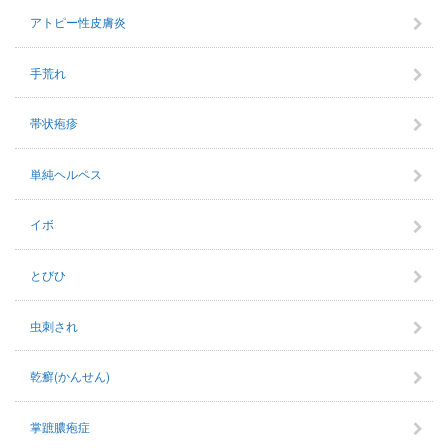
アトピー性皮膚炎
手荒れ
帯状疱疹
単純ヘルペス
イボ
とびひ
虫刺され
乾癬(かんせん)
掌蹠膿疱症