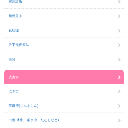
健康診断
禁煙外来
花粉症
舌下免疫療法
往診
皮膚科
にきび
蕁麻疹(じんましん)
白癬(水虫・爪水虫・たむしなど)