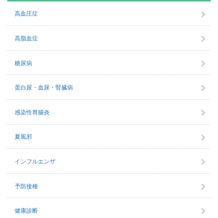
高血圧症
高脂血症
糖尿病
蛋白尿・血尿・腎臓病
感染性胃腸炎
夏風邪
インフルエンザ
予防接種
健康診断