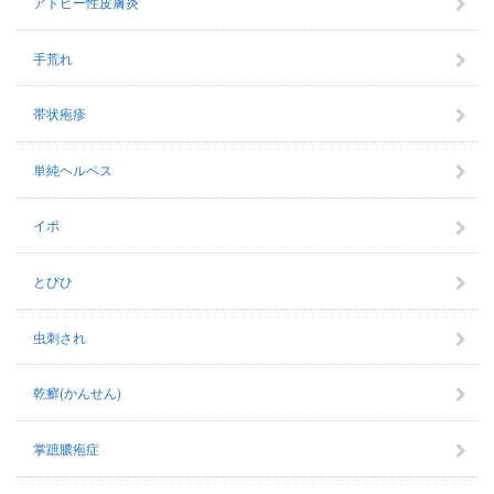
アトピー性皮膚炎
手荒れ
帯状疱疹
単純ヘルペス
イボ
とびひ
虫刺され
乾癬(かんせん)
掌蹠膿疱症