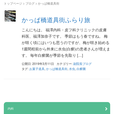
トップページ
>
ブログ
>
かっぱ橋道具街
かっぱ橋道具街ふらり旅
こんにちは。 福澤内科・皮フ科クリニックの皮膚
科医、福澤加奈子です。 季節はもう春ですね。 梅
が咲く頃にはいつも思うのですが、梅が咲き始める
1週間程前から外来に水虫(白癬)の患者さんが増えま
す。 毎年白癬菌が季節を先取り […]
公開日: 2019年3月11日
カテゴリー:
副院長ブログ
タグ:
お菓子道具
,
かっぱ橋道具街
,
水虫
,
白癬菌
内科