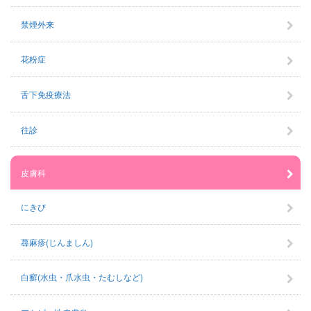
禁煙外来
花粉症
舌下免疫療法
往診
皮膚科
にきび
蕁麻疹(じんましん)
白癬(水虫・爪水虫・たむしなど)