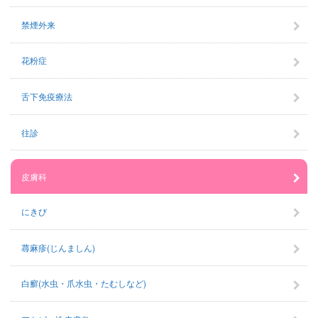
禁煙外来
花粉症
舌下免疫療法
往診
皮膚科
にきび
蕁麻疹(じんましん)
白癬(水虫・爪水虫・たむしなど)