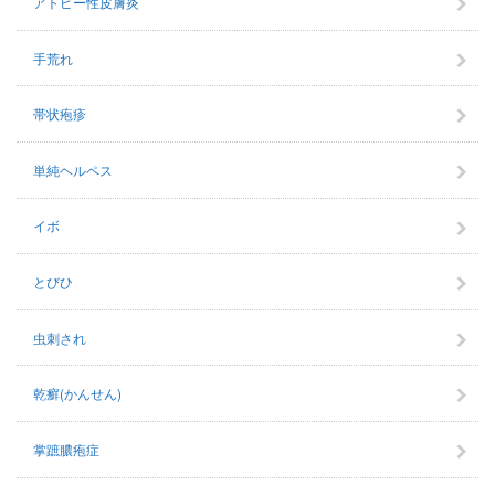
アトピー性皮膚炎
手荒れ
帯状疱疹
単純ヘルペス
イボ
とびひ
虫刺され
乾癬(かんせん)
掌蹠膿疱症