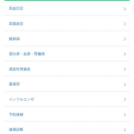
高血圧症
高脂血症
糖尿病
蛋白尿・血尿・腎臓病
感染性胃腸炎
夏風邪
インフルエンザ
予防接種
健康診断