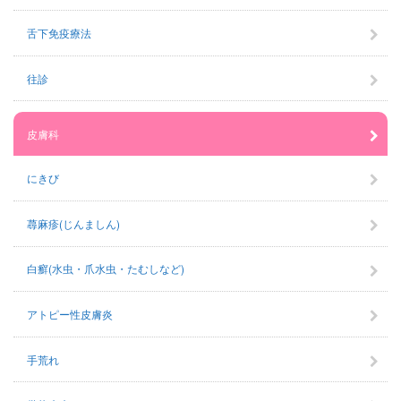
舌下免疫療法
往診
皮膚科
にきび
蕁麻疹(じんましん)
白癬(水虫・爪水虫・たむしなど)
アトピー性皮膚炎
手荒れ