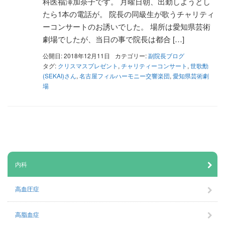
科医福澤加奈子です。 月曜日朝、出勤しようとし
たら1本の電話が。 院長の同級生が歌うチャリティ
ーコンサートのお誘いでした。 場所は愛知県芸術
劇場でしたが、当日の事で院長は都合 […]
公開日: 2018年12月11日
カテゴリー:
副院長ブログ
タグ:
クリスマスプレゼント
,
チャリティーコンサート
,
世歌勳
(SEKAI)さん
,
名古屋フィルハーモニー交響楽団
,
愛知県芸術劇
場
内科
高血圧症
高脂血症