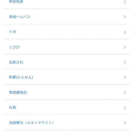
帯状疱疹
単純ヘルペス
イボ
とびひ
虫刺され
乾癬(かんせん)
掌蹠膿疱症
白斑
光線療法（エキシマライト）