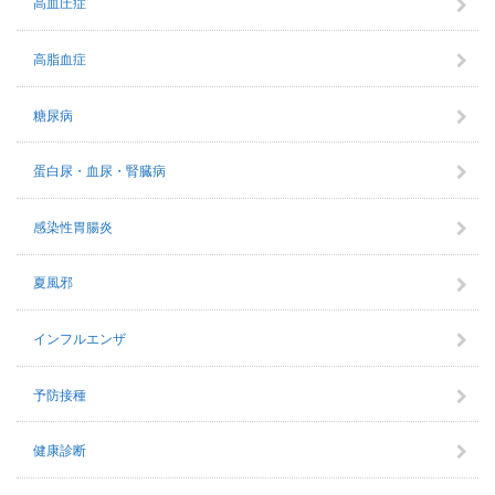
高血圧症
高脂血症
糖尿病
蛋白尿・血尿・腎臓病
感染性胃腸炎
夏風邪
インフルエンザ
予防接種
健康診断