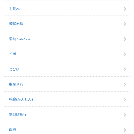
手荒れ
帯状疱疹
単純ヘルペス
イボ
とびひ
虫刺され
乾癬(かんせん)
掌蹠膿疱症
白斑