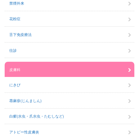
禁煙外来
花粉症
舌下免疫療法
往診
皮膚科
にきび
蕁麻疹(じんましん)
白癬(水虫・爪水虫・たむしなど)
アトピー性皮膚炎