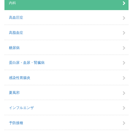
内科
高血圧症
高脂血症
糖尿病
蛋白尿・血尿・腎臓病
感染性胃腸炎
夏風邪
インフルエンザ
予防接種