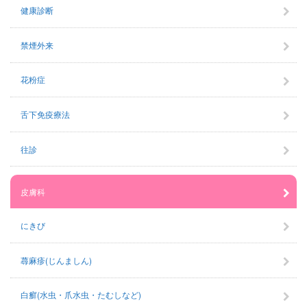
健康診断
禁煙外来
花粉症
舌下免疫療法
往診
皮膚科
にきび
蕁麻疹(じんましん)
白癬(水虫・爪水虫・たむしなど)