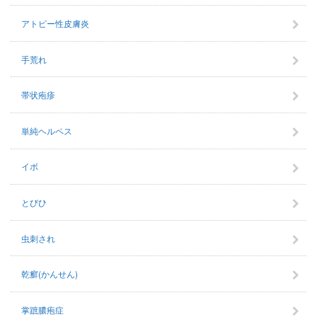
アトピー性皮膚炎
手荒れ
帯状疱疹
単純ヘルペス
イボ
とびひ
虫刺され
乾癬(かんせん)
掌蹠膿疱症