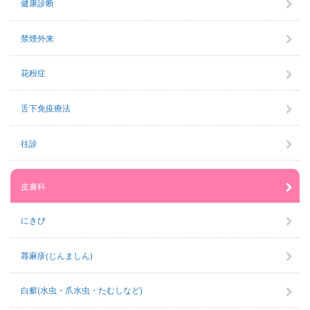
健康診断
禁煙外来
花粉症
舌下免疫療法
往診
皮膚科
にきび
蕁麻疹(じんましん)
白癬(水虫・爪水虫・たむしなど)