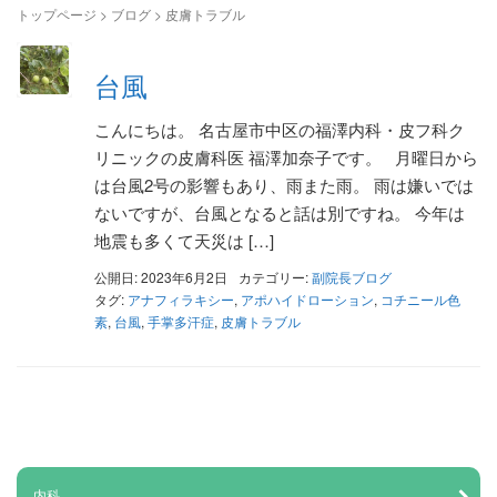
トップページ
>
ブログ
>
皮膚トラブル
台風
こんにちは。 名古屋市中区の福澤内科・皮フ科ク
リニックの皮膚科医 福澤加奈子です。 月曜日から
は台風2号の影響もあり、雨また雨。 雨は嫌いでは
ないですが、台風となると話は別ですね。 今年は
地震も多くて天災は […]
公開日: 2023年6月2日
カテゴリー:
副院長ブログ
タグ:
アナフィラキシー
,
アポハイドローション
,
コチニール色
素
,
台風
,
手掌多汗症
,
皮膚トラブル
内科