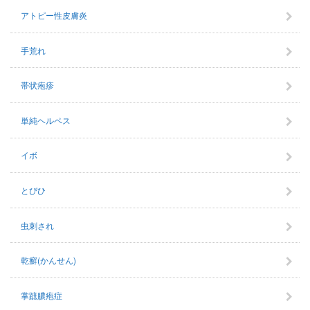
アトピー性皮膚炎
手荒れ
帯状疱疹
単純ヘルペス
イボ
とびひ
虫刺され
乾癬(かんせん)
掌蹠膿疱症