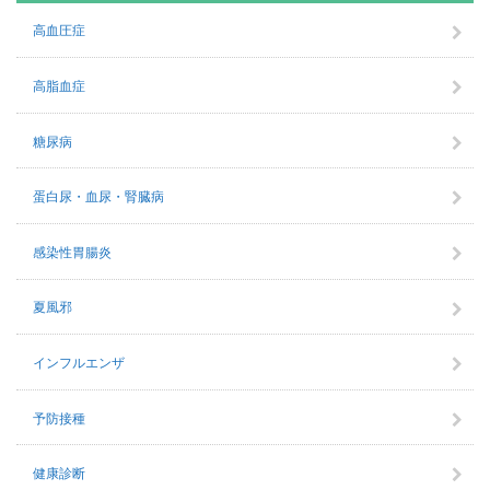
高血圧症
高脂血症
糖尿病
蛋白尿・血尿・腎臓病
感染性胃腸炎
夏風邪
インフルエンザ
予防接種
健康診断