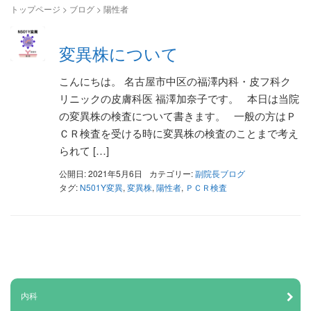
トップページ
>
ブログ
>
陽性者
変異株について
こんにちは。 名古屋市中区の福澤内科・皮フ科ク
リニックの皮膚科医 福澤加奈子です。 本日は当院
の変異株の検査について書きます。 一般の方はＰ
ＣＲ検査を受ける時に変異株の検査のことまで考え
られて […]
公開日: 2021年5月6日
カテゴリー:
副院長ブログ
タグ:
N501Y変異
,
変異株
,
陽性者
,
ＰＣＲ検査
内科