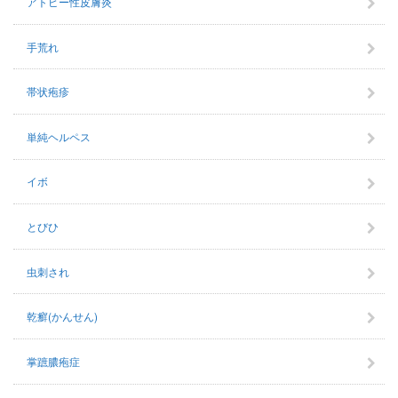
アトピー性皮膚炎
手荒れ
帯状疱疹
単純ヘルペス
イボ
とびひ
虫刺され
乾癬(かんせん)
掌蹠膿疱症