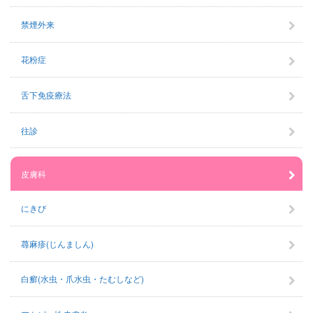
禁煙外来
花粉症
舌下免疫療法
往診
皮膚科
にきび
蕁麻疹(じんましん)
白癬(水虫・爪水虫・たむしなど)