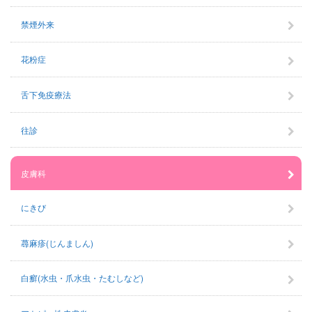
禁煙外来
花粉症
舌下免疫療法
往診
皮膚科
にきび
蕁麻疹(じんましん)
白癬(水虫・爪水虫・たむしなど)