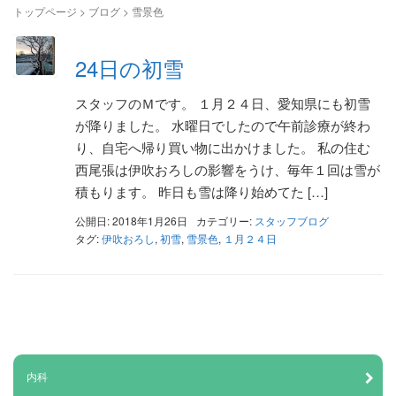
トップページ
>
ブログ
>
雪景色
24日の初雪
スタッフのＭです。 １月２４日、愛知県にも初雪
が降りました。 水曜日でしたので午前診療が終わ
り、自宅へ帰り買い物に出かけました。 私の住む
西尾張は伊吹おろしの影響をうけ、毎年１回は雪が
積もります。 昨日も雪は降り始めてた […]
公開日: 2018年1月26日
カテゴリー:
スタッフブログ
タグ:
伊吹おろし
,
初雪
,
雪景色
,
１月２４日
内科