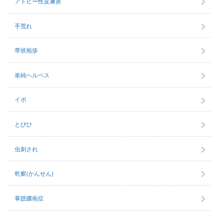
アトピー性皮膚炎
手荒れ
帯状疱疹
単純ヘルペス
イボ
とびひ
虫刺され
乾癬(かんせん)
掌蹠膿疱症