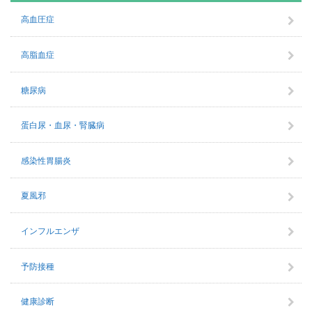
高血圧症
高脂血症
糖尿病
蛋白尿・血尿・腎臓病
感染性胃腸炎
夏風邪
インフルエンザ
予防接種
健康診断