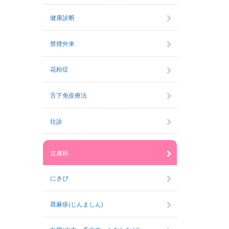
健康診断
禁煙外来
花粉症
舌下免疫療法
往診
皮膚科
にきび
蕁麻疹(じんましん)