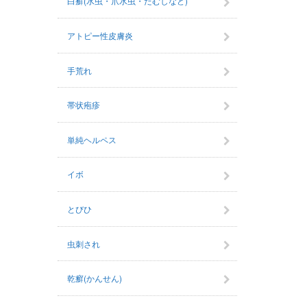
白癬(水虫・爪水虫・たむしなど)
アトピー性皮膚炎
手荒れ
帯状疱疹
単純ヘルペス
イボ
とびひ
虫刺され
乾癬(かんせん)