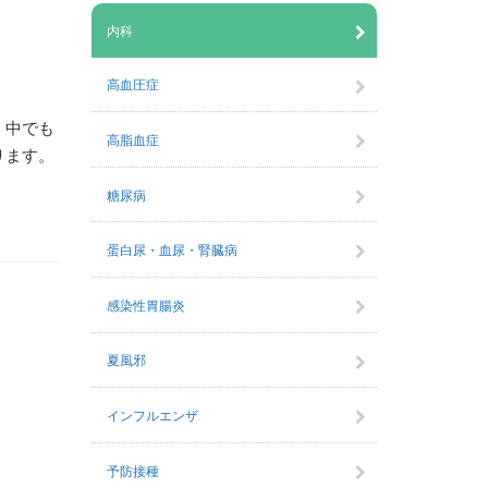
内科
高血圧症
、中でも
高脂血症
ります。
糖尿病
蛋白尿・血尿・腎臓病
感染性胃腸炎
夏風邪
インフルエンザ
予防接種