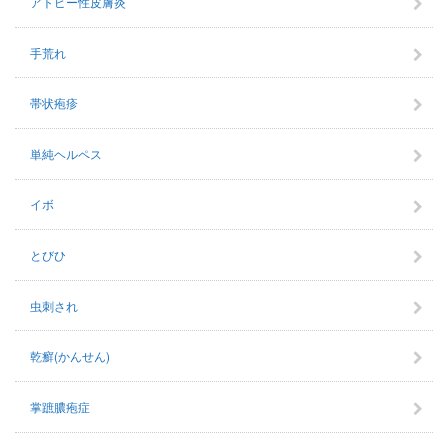
アトピー性皮膚炎
手荒れ
帯状疱疹
単純ヘルペス
イボ
とびひ
虫刺され
乾癬(かんせん)
掌蹠膿疱症