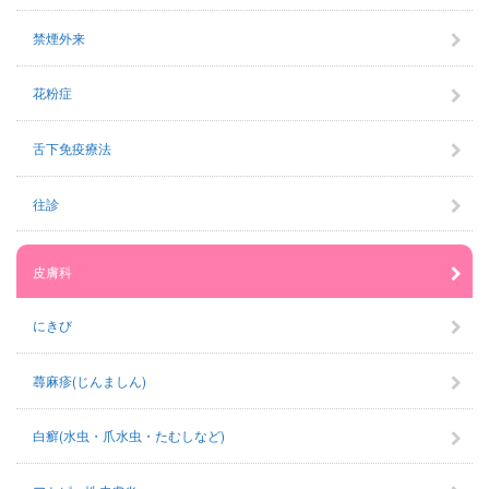
禁煙外来
花粉症
舌下免疫療法
往診
皮膚科
にきび
蕁麻疹(じんましん)
白癬(水虫・爪水虫・たむしなど)