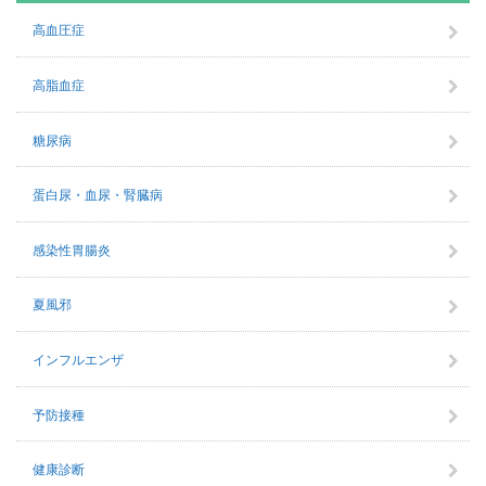
高血圧症
高脂血症
糖尿病
蛋白尿・血尿・腎臓病
感染性胃腸炎
夏風邪
インフルエンザ
予防接種
健康診断