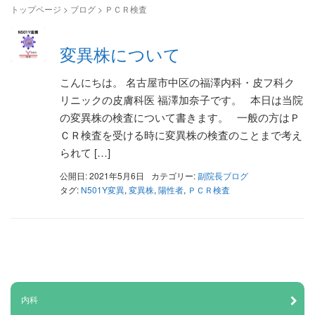
トップページ
>
ブログ
>
ＰＣＲ検査
変異株について
こんにちは。 名古屋市中区の福澤内科・皮フ科ク
リニックの皮膚科医 福澤加奈子です。 本日は当院
の変異株の検査について書きます。 一般の方はＰ
ＣＲ検査を受ける時に変異株の検査のことまで考え
られて […]
公開日: 2021年5月6日
カテゴリー:
副院長ブログ
タグ:
N501Y変異
,
変異株
,
陽性者
,
ＰＣＲ検査
内科