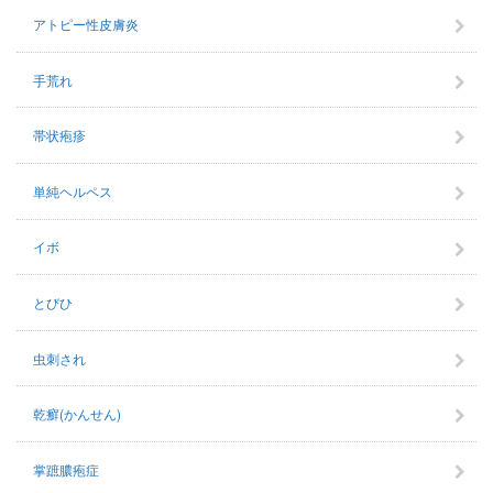
アトピー性皮膚炎
手荒れ
帯状疱疹
単純ヘルペス
イボ
とびひ
虫刺され
乾癬(かんせん)
掌蹠膿疱症