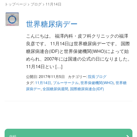
トップページ
>
ブログ
>
11月14日
世界糖尿病デー
こんにちは。 福澤内科・皮フ科クリニックの福澤
良彦です。 11月14日は世界糖尿病デーです。 国際
糖尿病連合(IDF)と世界保健機関(WHO)によって始
められ、2007年には国連の公式の日になりました。
11月14日とい […]
公開日: 2017年11月5日
カテゴリー:
院長ブログ
タグ:
11月14日
,
ブルーサークル
,
世界保健機関(WHO)
,
世界糖
尿病デー
,
全国糖尿病週間
,
国際糖尿病連合(IDF)
内科