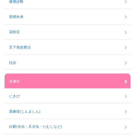
健康診断
禁煙外来
花粉症
舌下免疫療法
往診
皮膚科
にきび
蕁麻疹(じんましん)
白癬(水虫・爪水虫・たむしなど)