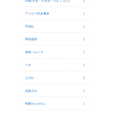
白癬(水虫・爪水虫・たむしなど)
アトピー性皮膚炎
手荒れ
帯状疱疹
単純ヘルペス
イボ
とびひ
虫刺され
乾癬(かんせん)