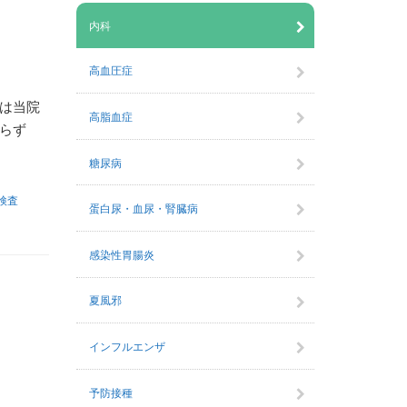
内科
高血圧症
回は当院
高脂血症
らず
糖尿病
検査
蛋白尿・血尿・腎臓病
感染性胃腸炎
夏風邪
インフルエンザ
予防接種