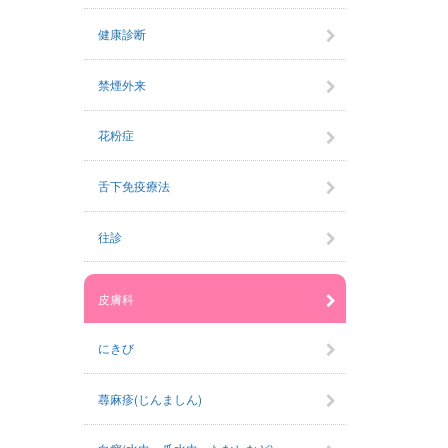
健康診断
禁煙外来
花粉症
舌下免疫療法
往診
皮膚科
にきび
蕁麻疹(じんましん)