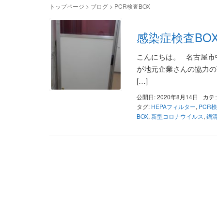
トップページ
>
ブログ
>
PCR検査BOX
感染症検査BO
こんにちは。 名古屋市
が地元企業さんの協力の
[…]
公開日: 2020年8月14日
カテ
タグ:
HEPAフィルター
,
PCR検
BOX
,
新型コロナウイルス
,
鍋