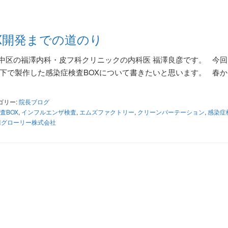
X開発までの道のり
中区の福澤内科・皮フ科クリニックの内科医 福澤良彦です。 今
下で製作した感染症検査BOXについて書きたいと思います。 春か
ゴリー:
院長ブログ
査BOX
,
インフルエンザ検査
,
エムズファクトリー
,
クリーンパーテーション
,
感染症
清グローリー株式会社