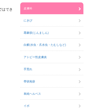
皮膚科
ではでき
にきび
蕁麻疹(じんましん)
白癬(水虫・爪水虫・たむしなど)
アトピー性皮膚炎
手荒れ
帯状疱疹
単純ヘルペス
イボ