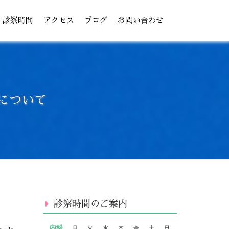
診察時間
アクセス
ブログ
お問い合わせ
について
診察時間のご案内
内科
月
火
水
木
金
土
日