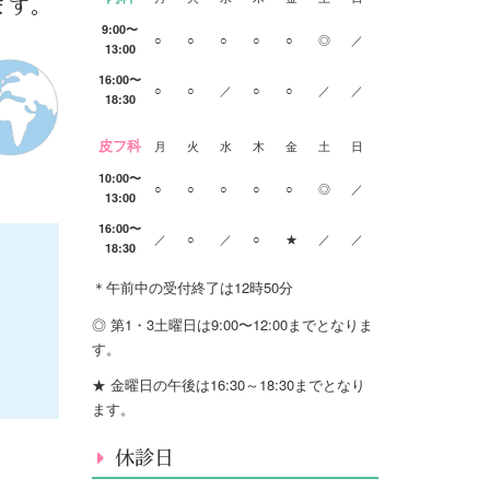
ます。
9:00〜
○
○
○
○
○
◎
／
13:00
16:00〜
○
○
／
○
○
／
／
18:30
皮フ科
月
火
水
木
金
土
日
10:00〜
○
○
○
○
○
◎
／
13:00
16:00〜
／
○
／
○
★
／
／
18:30
＊午前中の受付終了は12時50分
◎ 第1・3土曜日は9:00〜12:00までとなりま
す。
★ 金曜日の午後は16:30～18:30までとなり
ます。
休診日