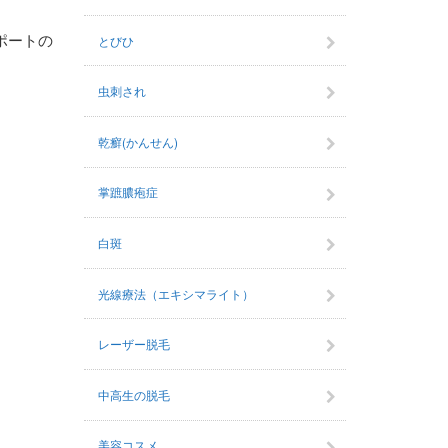
ポートの
とびひ
虫刺され
乾癬(かんせん)
掌蹠膿疱症
白斑
光線療法（エキシマライト）
レーザー脱毛
中高生の脱毛
美容コスメ