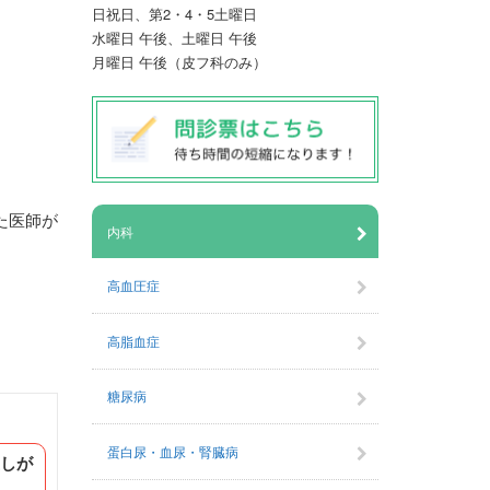
日祝日、第2・4・5土曜日
水曜日 午後、土曜日 午後
月曜日 午後（皮フ科のみ）
た医師が
内科
。
高血圧症
高脂血症
糖尿病
蛋白尿・血尿・腎臓病
渡しが