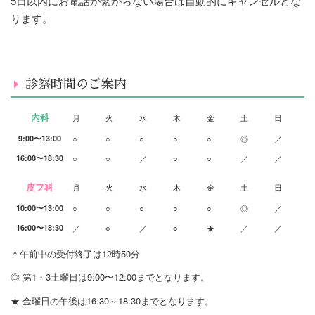
5日以内にお電話が繋がらない場合は自動的にキャンセルとな
ります。
診察時間のご案内
内科
月
火
水
木
金
土
日
9:00〜13:00
○
○
○
○
○
◎
／
16:00〜18:30
○
○
／
○
○
／
／
皮フ科
月
火
水
木
金
土
日
10:00〜13:00
○
○
○
○
○
◎
／
16:00〜18:30
／
○
／
○
★
／
／
＊午前中の受付終了は12時50分
◎ 第1・3土曜日は9:00〜12:00までとなります。
★ 金曜日の午後は16:30～18:30までとなります。