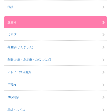
往診
皮膚科
にきび
蕁麻疹(じんましん)
白癬(水虫・爪水虫・たむしなど)
アトピー性皮膚炎
手荒れ
帯状疱疹
単純ヘルペス