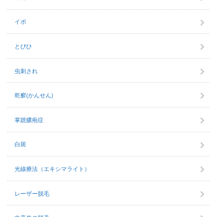
イボ
とびひ
虫刺され
乾癬(かんせん)
掌蹠膿疱症
白斑
光線療法（エキシマライト）
レーザー脱毛