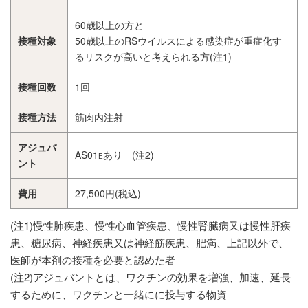
60歳以上の方と
接種対象
50歳以上のRSウイルスによる感染症が重症化す
るリスクが高いと考えられる方(注1)
接種回数
1回
接種方法
筋肉内注射
アジュバ
AS01
あり (注2)
E
ント
費用
27,500円(税込)
(注1)慢性肺疾患、慢性心血管疾患、慢性腎臓病又は慢性肝疾
患、糖尿病、神経疾患又は神経筋疾患、肥満、上記以外で、
医師が本剤の接種を必要と認めた者
(注2)アジュバントとは、ワクチンの効果を増強、加速、延長
するために、ワクチンと一緒にに投与する物資